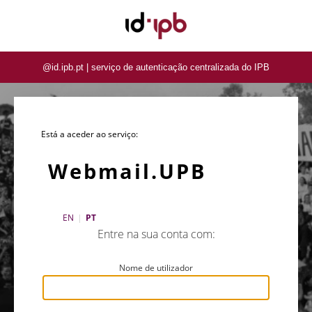
@id.ipb.pt | serviço de autenticação centralizada do IPB
Está a aceder ao serviço:
Webmail.UPB
EN
|
PT
Entre na sua conta com:
Nome de utilizador